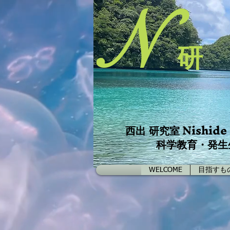
N
研
Nishide
西出 研究室
科学教育・発生
WELCOME
目指すも