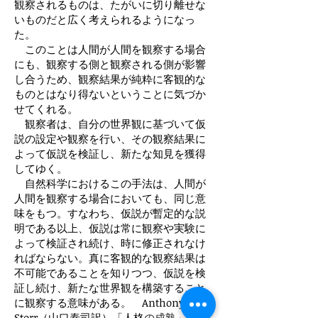
観察されるものは、たがいに切り離せな
いものだと広く考えられるようになっ
た。
このことは人間が人間を観察する場合
にも、観察する側と観察される側が影響
し合うため、観察結果が純粋に客観的な
ものとはなり得ないということに気づか
せてくれる。
観察者は、自分の世界観に基づいて仮
説の設定や観察を行い、その観察結果に
よって仮説を検証し、新たな知見を獲得
してゆく。
自然科学におけるこの手法は、人間が
人間を観察する場合においても、同じ意
味をもつ。すなわち、仮説が暫定的な説
明である以上、仮説は常に観察や実験に
よって検証され続け、時に修正されなけ
ればならない。真に客観的な観察結果は
不可能であることを知りつつ、仮説を検
証し続け、新たな世界観を構築すること
に観察する意味がある。 Anthony
Storr（山口泰司訳）「人格
の成熟」より