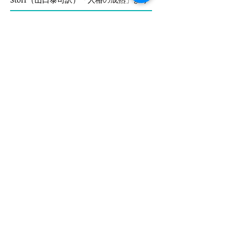
Tech Talks
Cell Press
生命倫理