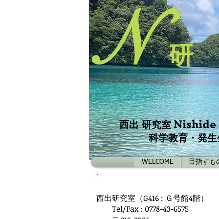
N
研
Nishide
西出 研究室
科学教育・発生
WELCOME
目指すも
VISIT US
西出研究室（G416 : Ｇ号館4階）
Tel/Fax : 0778-43-6575