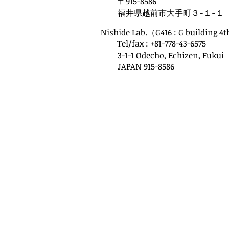
〒915-8586
福井県越前市大手町３−１−１
Nishide Lab.（G416 : G building 4
Tel/fax : +81-778-43-6575
3-1-1 Odecho, Echizen, Fukui
JAPAN
915-8586