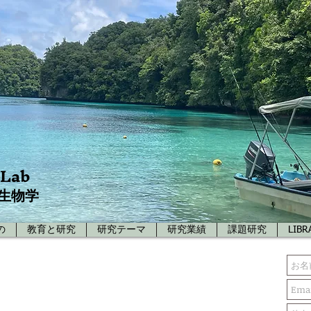
 Lab
生物学
の
教育と研究
研究テーマ
研究業績
課題研究
LIBR