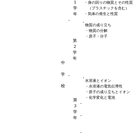
１
・身の回りの物質とその性質
学
（プラスチックを含む）
・気体の発生と性質
年
物質の成り立ち
・物質の分解
・原子・分子
第
２
学
年
中
学
水溶液とイオン
校
・水溶液の電気伝導性
・原子の成り立ちとイオン
・化学変化と電池
第
３
学
年