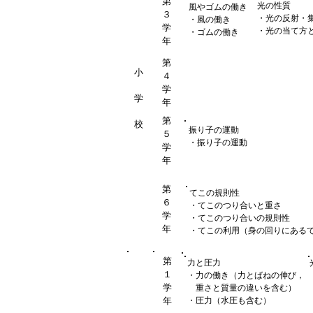
第
光の性質
風やゴムの働き
３
・光の反射・
・風の働き
学
・光の当て方
・ゴムの働き
年
第
小
４
学
学
年
第
校
振り子の運動
５
・振り子の運動
学
年
第
てこの規則性
６
・てこのつり合いと重さ
学
・てこのつり合いの規則性
年
・てこの利用（身の回りにある
第
力と圧力
１
・力の働き（力とばねの伸び，
学
重さと質量の違いを含む）
年
・圧力（水圧も含む）