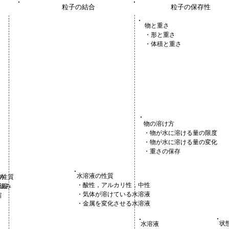
粒子の結合
粒子の保存性
物と重さ
・形と重さ
・体積と重さ
物の溶け方
・物が水に溶ける量の限度
・物が水に溶ける量の変化
・重さの保存
水溶液の性質
み
の性質
・酸性，アルカリ性，中性
組み
圧縮
・気体が溶けている水溶液
縮
・金属を変化させる水溶液
状
水溶液