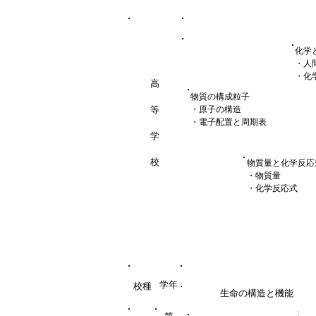
化学
・人
・化
高
物質の構成粒子
等
・原子の構造
・電子配置と周期表
学
校
物質量と化学反応
・物質量
・化学反応式
学年
校種
生命の構造と機能