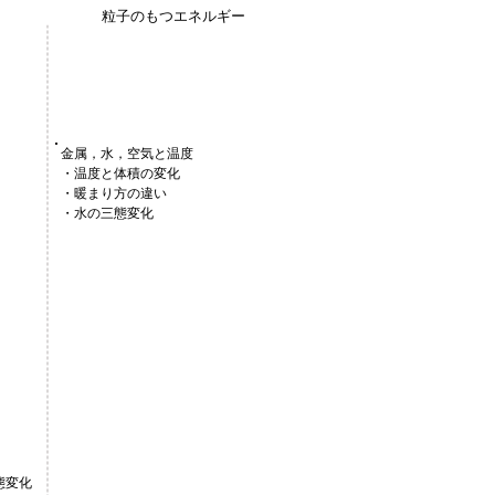
粒子のもつエネルギー
金属，水，空気と温度
・温度と体積の変化
・暖まり方の違い
・水の三態変化
態変化