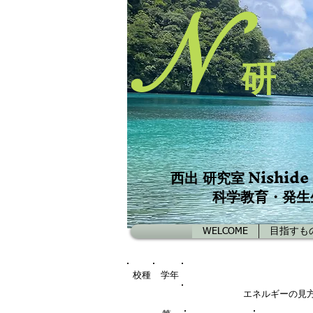
N
研
Nishide
西出 研究室
科学教育・発生
WELCOME
目指すも
校種
学年
エネルギーの見