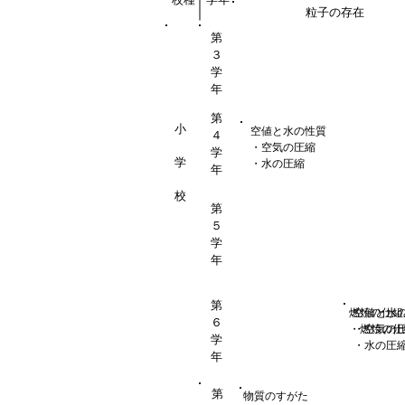
粒子の存在
第
３
学
年
第
小
空値と水の性質
４
・空気の圧縮
学
学
・水の圧縮
年
校
第
５
学
年
第
燃焼の仕組
空値と水
６
・燃焼の仕
・空気の
学
・水の圧
年
第
物質のすがた