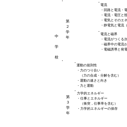
電流
・回路と電流・
・電流・電圧と
・電気とそのエ
第
・静電気と電流
２
学
電流と磁界
中
年
・電流がつくる
・磁界中の電流
学
・電磁誘導と発
校
運動の規則性
・力のつり合い
（力の合成・分解を含む）
運動の速さと向き
・
・力と運動
力学的エネルギー
第
・仕事とエネルギー
３
（衝突，仕事率を含む）
学
・力学的エネルギーの保存
年