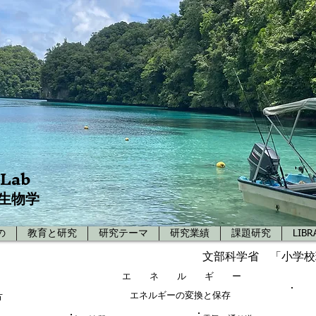
 Lab
生物学
の
教育と研究
研究テーマ
研究業績
課題研究
LIBR
文部科学省 「小学校
エ ネ ル ギ ー
エネルギーの変換と保存
方