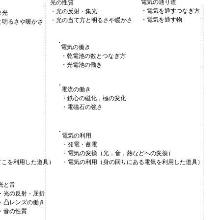
電気の通り道
光の性質
・電気を通すつなぎ方
・光の反射・集光
集光
・電気を通す物
・光の当て方と明るさや暖かさ
と明るさや暖かさ
電気の働き
・乾電池の数とつなぎ方
・光電池の働き
電流の働き
・鉄心の磁化，極の変化
・電磁石の強さ
電気の利用
・発電・蓄電
・電気の変換（光，音，熱などへの変換）
てこを利用した道具）
・電気の利用（身の回りにある電気を利用した道具）
光と音
・光の反射・屈折
・凸レンズの働き
・音の性質