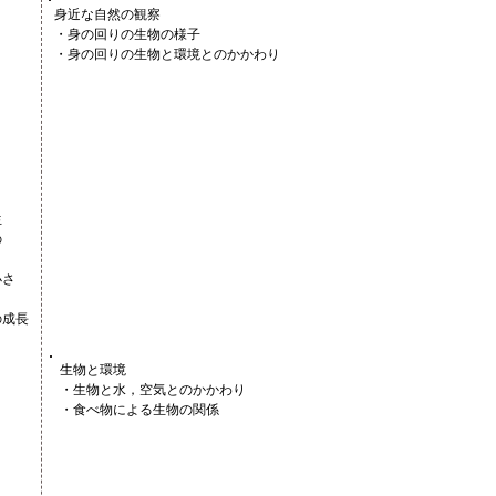
身近な自然の観察
・身の回りの生物の様子
・身の回りの生物と環境とのかかわり
生
の
小さ
の成長
生物と環境
・生物と水，空気とのかかわり
・食べ物による生物の関係