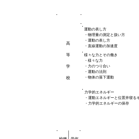
運動の表し方
・物理量の測定と扱い方
・運動の表し方
高
・直線運動の加速度
等
様々な力とその働き
・様々な力
学
・力のつり合い
・運動の法則
・物体の落下運動
校
力学的エネルギー
・運動エネルギーと位置井寝る
・力学的エネルギーの保存
校種
学年