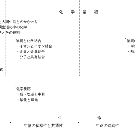
化 学 基 礎
と人間生活とのかかわり
間生活の中の化学
学とその役割
物質と化学結合
物質
・イオンとイオン結合
・単
・金奥と金属結合
・熱
・分子と共有結合
式
化学反応
・酸・塩基と中和
・酸化と還元
生 命
生物の多様性と共通性
生命の連続性