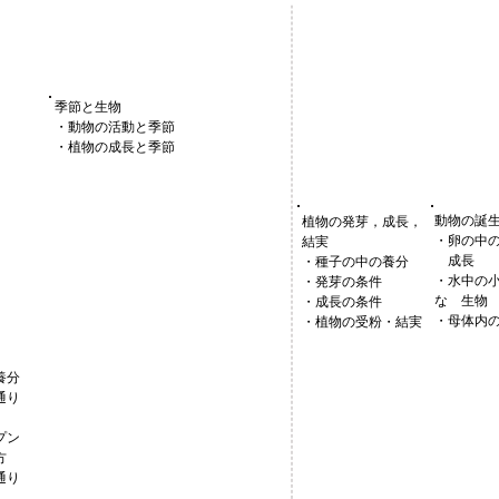
季節と生物
・動物の活動と季節
・植物の成長と季節
動物の誕
植物の発芽，成長，
・卵の中
結実
成長
・種子の中の養分
・水中の
・発芽の条件
な 生物
・成長の条件
・母体内
・植物の受粉・結実
養分
通り
プン
方
通り