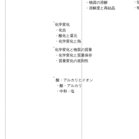
・
・物資の溶解
・
・溶解度と再結晶
化学変化
・化合
・酸化と還元
・化学変化と熱
化学変化と物質の質量
・化学変化と質量保存
・質量変化の規則性
酸・アルカリとイオン
・酸・アルカリ
・中和・塩