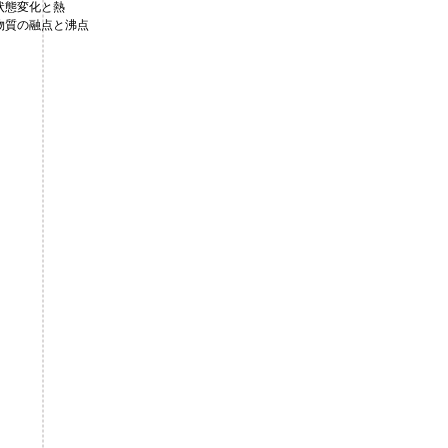
状態変化と熱
物質の融点と沸点