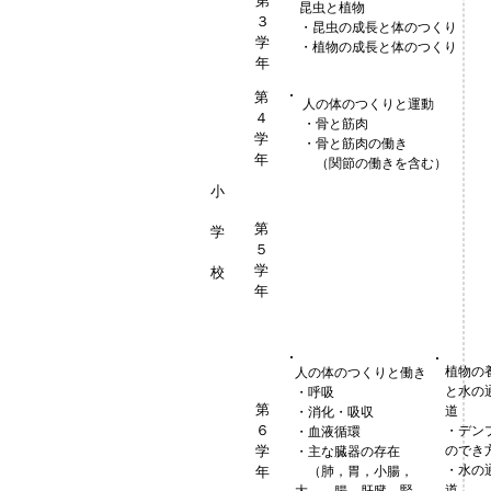
第
昆虫と植物
３
・昆虫の成長と体のつくり
学
・植物の成長と体のつくり
年
第
人の体のつくりと運動
４
・骨と筋肉
学
・骨と筋肉の働き
年
（関節の働きを含む）
小
第
学
５
学
校
年
植物の
人の体のつくりと働き
と水の
・呼吸
第
道
・消化・吸収
６
・デン
・血液循環
学
のでき
・主な臓器の存在
・水の
年
（肺，胃，小腸，
道